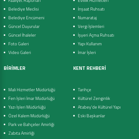
Faaliyet Raporları
Evlilik Hizmetleri
Belediye Meclisi
İnşaat Ruhsatı
Belediye Encümeni
Numarataj
Güncel Duyurular
Vergi İşlemleri
Güncel İhaleler
İşyeri Açma Ruhsatı
Foto Galeri
Yapı Kullanım
Video Galeri
İmar İşleri
BİRİMLER
KENT REHBERİ
Mali Hizmetler Müdürlüğü
Tarihçe
Fen İşleri İmar Müdürlüğü
Kültürel Zenginlik
Yazı İşleri Müdürlüğü
Atabey'de Kültürel Yapı
Özel Kalem Müdürlüğü
Eski Başkanlar
Park ve Bahçeler Amirliği
Zabıta Amirliği