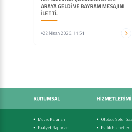
ARAYA GELDI VE BAYRAM MESAJINI
İLETTI.
22 Nisan 2026, 11:51
KURUMSAL
HİZMETLERİMİ
Meclis Kararları
Otobüs Sefer Saat
Faaliyet Raporları
Evlilik Hizmetleri