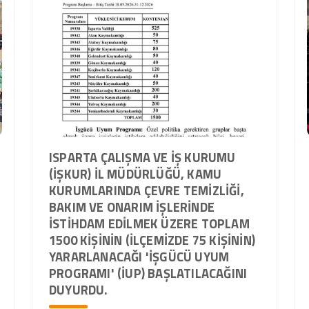
ISPARTA ÇALIŞMA VE İŞ KURUMU
(İŞKUR) İL MÜDÜRLÜĞÜ, KAMU
KURUMLARINDA ÇEVRE TEMIZLIĞI,
BAKIM VE ONARIM IŞLERINDE
ISTIHDAM EDILMEK ÜZERE TOPLAM
1500 KIŞININ (İLÇEMIZDE 75 KIŞININ)
YARARLANACAĞI 'İŞGÜCÜ UYUM
PROGRAMI' (İUP) BAŞLATILACAĞINI
DUYURDU.