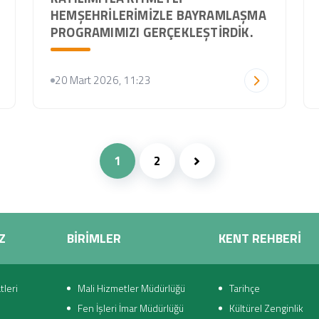
HEMŞEHRILERIMIZLE BAYRAMLAŞMA
PROGRAMIMIZI GERÇEKLEŞTIRDIK.
20 Mart 2026, 11:23
1
2
Z
BİRİMLER
KENT REHBERİ
leri
Mali Hizmetler Müdürlüğü
Tarihçe
Fen İşleri İmar Müdürlüğü
Kültürel Zenginlik