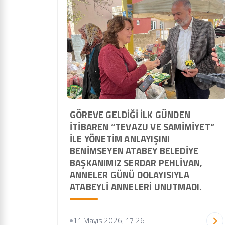
GÖREVE GELDIĞI ILK GÜNDEN
ITIBAREN “TEVAZU VE SAMIMIYET”
ILE YÖNETIM ANLAYIŞINI
BENIMSEYEN ATABEY BELEDIYE
BAŞKANIMIZ SERDAR PEHLIVAN,
ANNELER GÜNÜ DOLAYISIYLA
ATABEYLI ANNELERI UNUTMADI.
11 Mayıs 2026, 17:26