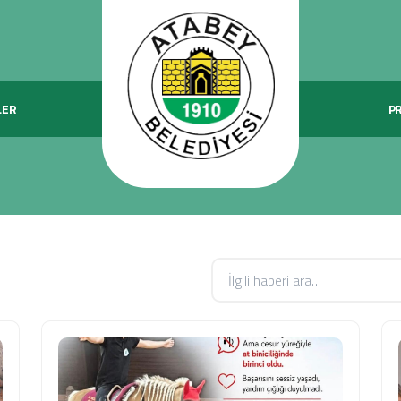
LER
P