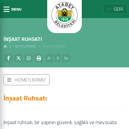
GERİ
MENU
İNŞAAT RUHSATI
HİZMETLERİMİZ
İNŞAAT RUHSATI
A-
A
A+
HİZMETLERİMİZ
İnşaat Ruhsatı
İnşaat ruhsatı, bir yapının güvenli, sağlıklı ve mevzuata